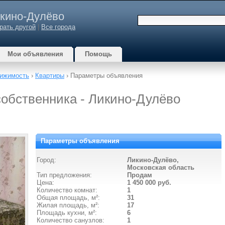
кино-Дулёво
рать другой
|
Все города
Мои объявления
Помощь
ижимость
›
Квартиры
› Параметры объявления
собственника - Ликино-Дулёво
Параметры объявления
Город:
Ликино-Дулёво,
Московская область
Тип предложения:
Продам
Цена:
1 450 000 руб.
Количество комнат:
1
Общая площадь, м²:
31
Жилая площадь, м²:
17
Площадь кухни, м²:
6
Количество санузлов:
1