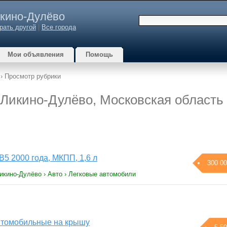
кино-Дулёво
рать другой
|
Все города
Мои объявления
Помощь
› Просмотр рубрики
— Ликино-Дулёво, Московская область
B5 2000 года, МКПП, 1,6 л
300 00
икино-Дулёво › Авто › Легковые автомобили
втомобильные на крышу