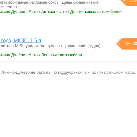
5 50
автомобильные багажные боксы. Цены самые низкие.
.mitem.ru
икино-Дулёво › Авто › Автозапчасти › Для легковых автомобилей
года, МКПП, 1,5 л
120 00
гнитола МР3, усилитель рулевого управления (гидро),
икино-Дулёво › Авто › Легковые автомобили
Ликино-Дулёво не разбиты по подрубрикам, т.к. их пока слишком мало..