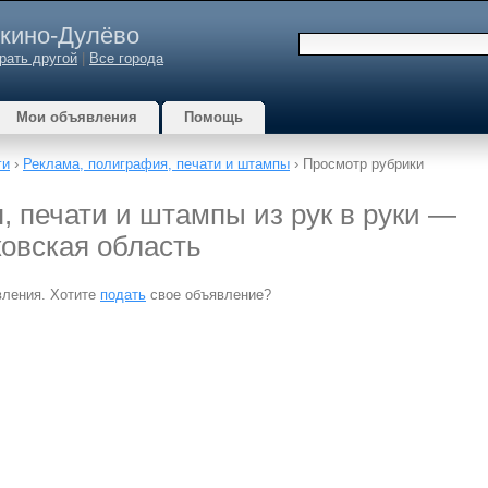
кино-Дулёво
рать другой
|
Все города
Мои объявления
Помощь
ги
›
Реклама, полиграфия, печати и штампы
› Просмотр рубрики
, печати и штампы из рук в руки —
овская область
вления. Хотите
подать
свое объявление?