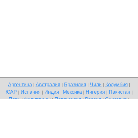
Аргентина
Австралия
Бразилия
Чили
Колумбия
|
|
|
|
|
ЮАР
Испания
Индия
Мексика
Нигерия
Пакистан
|
|
|
|
|
|
Перу
Филиппины
Португалия
Россия
Сингапур
|
|
|
|
|
Великобритания
США
Венесуэла
|
|
Copyright © 2026 Terdo — доска бесплатных объявлений, Ликино-
Дулёво
Напишите нам
Политика конфиденциальности
|