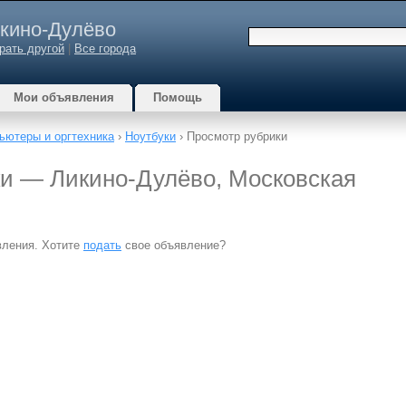
кино-Дулёво
рать другой
|
Все города
Мои объявления
Помощь
ьютеры и оргтехника
›
Ноутбуки
› Просмотр рубрики
уки — Ликино-Дулёво, Московская
вления. Хотите
подать
свое объявление?