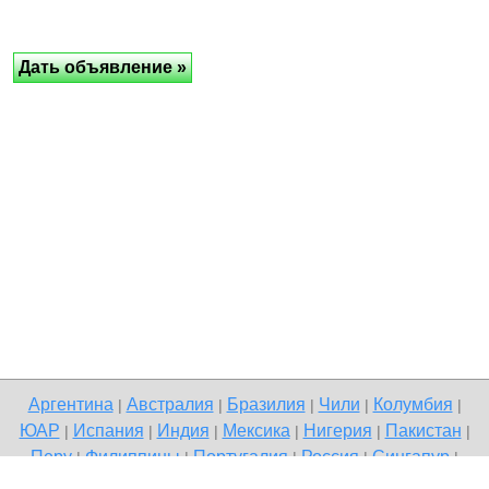
Аргентина
Австралия
Бразилия
Чили
Колумбия
|
|
|
|
|
ЮАР
Испания
Индия
Мексика
Нигерия
Пакистан
|
|
|
|
|
|
Перу
Филиппины
Португалия
Россия
Сингапур
|
|
|
|
|
Великобритания
США
Венесуэла
|
|