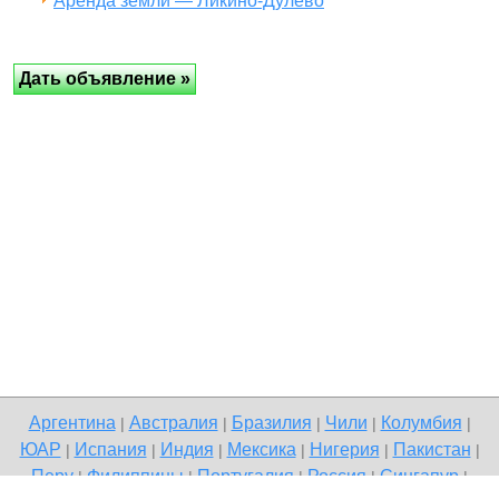
Аренда земли — Ликино-Дулёво
Аргентина
Австралия
Бразилия
Чили
Колумбия
|
|
|
|
|
ЮАР
Испания
Индия
Мексика
Нигерия
Пакистан
|
|
|
|
|
|
Перу
Филиппины
Португалия
Россия
Сингапур
|
|
|
|
|