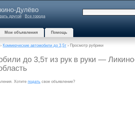
кино-Дулёво
рать другой
|
Все города
Мои объявления
Помощь
›
Коммерческие автомобили до 3,5т
› Просмотр рубрики
били до 3,5т из рук в руки — Ликино
область
вления. Хотите
подать
свое объявление?