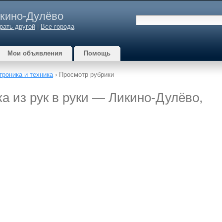
кино-Дулёво
рать другой
|
Все города
Мои объявления
Помощь
троника и техника
› Просмотр рубрики
а из рук в руки — Ликино-Дулёво,