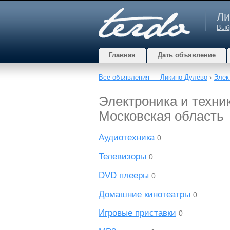
Ли
Выб
Главная
Дать объявление
Все объявления — Ликино-Дулёво
›
Элек
Электроника и техник
Московская область
Аудиотехника
0
Телевизоры
0
DVD плееры
0
Домашние кинотеатры
0
Игровые приставки
0